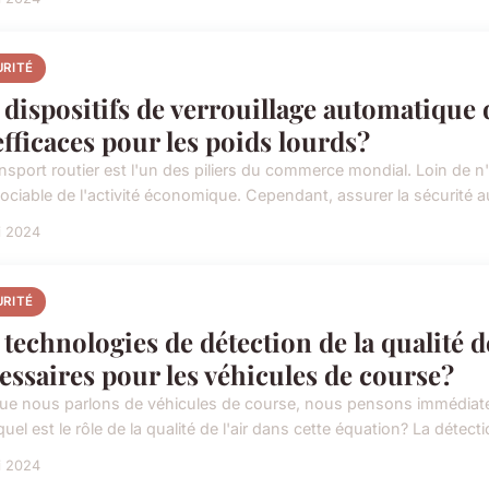
URITÉ
 dispositifs de verrouillage automatique
 efficaces pour les poids lourds?
ansport routier est l'un des piliers du commerce mondial. Loin de 
ociable de l'activité économique. Cependant, assurer la sécurité au
i 2024
URITÉ
 technologies de détection de la qualité de
essaires pour les véhicules de course?
ue nous parlons de véhicules de course, nous pensons immédiateme
uel est le rôle de la qualité de l'air dans cette équation? La détecti
i 2024