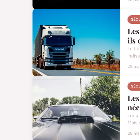
SÉC
Les
ils
Le tr
indiss
28 ma
SÉC
Les
néc
Lorsq
Mais q
28 ma