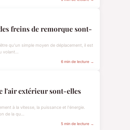
 des freins de remorque sont-
n'être qu'un simple moyen de déplacement, il est
 volant...
6 min de lecture →
 l'air extérieur sont-elles
nt à la vitesse, la puissance et l'énergie.
on de la qu...
5 min de lecture →