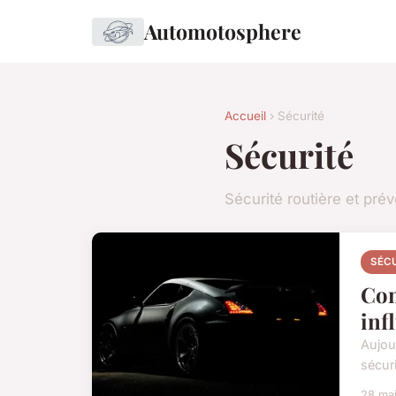
Automotosphere
Accueil
› Sécurité
Sécurité
Sécurité routière et pré
SÉC
Com
inf
Aujou
sécuri
28 ma