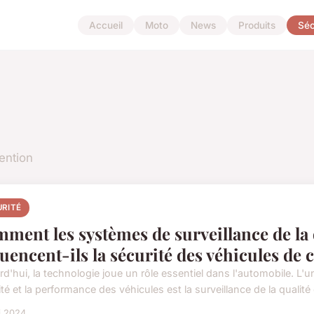
Accueil
Moto
News
Produits
Séc
vention
URITÉ
ment les systèmes de surveillance de la 
luencent-ils la sécurité des véhicules de 
rd'hui, la technologie joue un rôle essentiel dans l'automobile. L'u
té et la performance des véhicules est la surveillance de la qualité d
i 2024