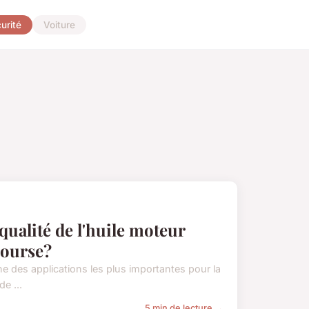
urité
Voiture
qualité de l'huile moteur
course?
ne des applications les plus importantes pour la
e ...
5 min de lecture →