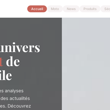
Accueil
Moto
News
Produits
Séc
univers
t
de
le
s analyses
 des actualités
les. Découvrez