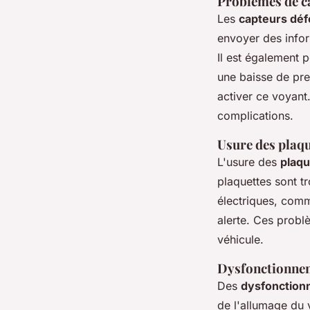
Problèmes de ca
Les
capteurs dé
envoyer des infor
Il est également 
une baisse de pre
activer ce voyant
complications.
Usure des plaqu
L'usure des
plaqu
plaquettes sont t
électriques, comm
alerte. Ces probl
véhicule.
Dysfonctionnem
Des
dysfonction
de l'allumage du 