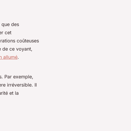
s que des
er cet
arations coûteuses
e de ce voyant,
n allumé
.
es. Par exemple,
 irréversible. Il
ité et la