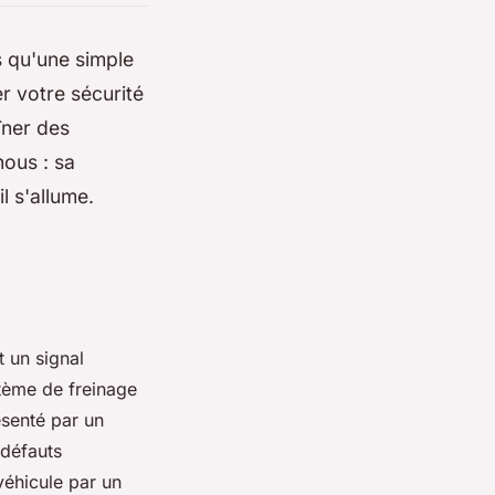
s qu'une simple
er votre sécurité
îner des
ous : sa
l s'allume.
t un signal
stème de freinage
ésenté par un
 défauts
 véhicule par un