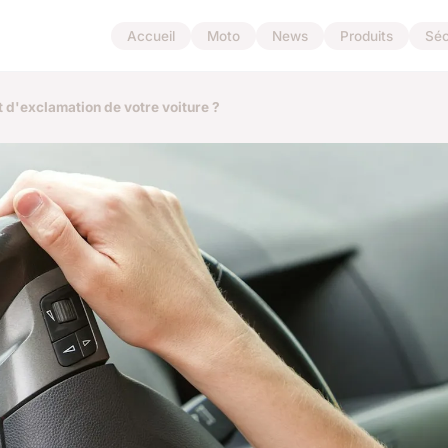
Accueil
Moto
News
Produits
Séc
t d'exclamation de votre voiture ?