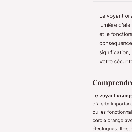
Le voyant ora
lumière d'ale
et le fonctio
conséquences
signification
Votre sécurit
Comprendre 
Le
voyant orange
d'alerte importan
ou les fonctionnal
cercle orange ave
électriques. Il es