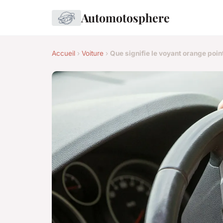
Automotosphere
Accueil
›
Voiture
›
Que signifie le voyant orange poin