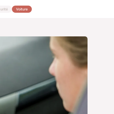
urité
Voiture