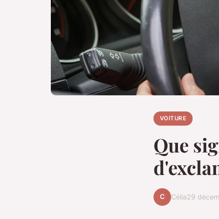
VOITURE
Que sig
d'excla
C
Célia
29 décem