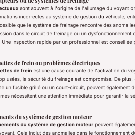
pteurs ou de systèmes de freinage
fectueux
sont souvent à l'origine de l'allumage du voyant or
mations incorrectes au système de gestion du véhicule, entr
possible que le système de freinage rencontre des anomalie
ssion dans le circuit de freinage ou un dysfonctionnement 
. Une inspection rapide par un professionnel est conseillée 
ettes de frein ou problèmes électriques
ettes de frein
est une cause courante de l'activation du vo
rop usées, la sécurité du freinage est compromise. De plus
e un fusible grillé ou un court-circuit, peuvent également d
èmes nécessitent une attention immédiate pour garantir la sé
ents du système de gestion moteur
nements du système de gestion moteur
peuvent également
voyant. Cela inclut des anomalies dans le fonctionnement d