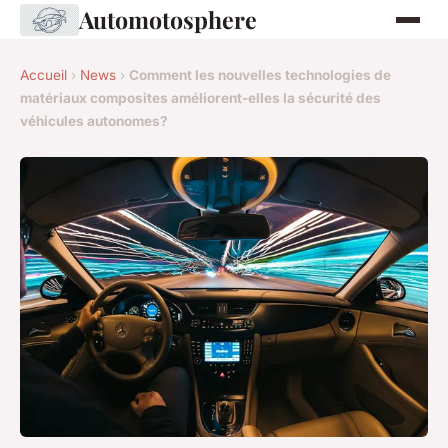
Automotosphere
Accueil
›
News
›
Comment les nouvelles technologies de
matériaux composites améliorent-elles la sécurité des
véhicules autonomes?