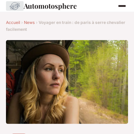
Automotosphere
Accueil
›
News
›
Voyager en train : de paris à serre chevalier
facilement