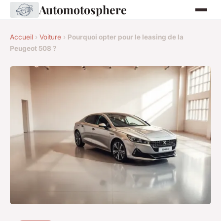
Automotosphere
Accueil
›
Voiture
›
Pourquoi opter pour le leasing de la
Peugeot 508 ?